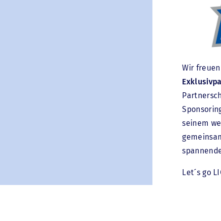
VERWALTU
VERFASSU
VERG
Wir freuen
Exklusivp
Partnersch
Sponsorin
seinem wei
gemeinsam
spannende 
Let´s go L