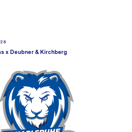
026
ns x Deubner & Kirchberg
UNSERE RECHTSGEBIETE
BAURECHT