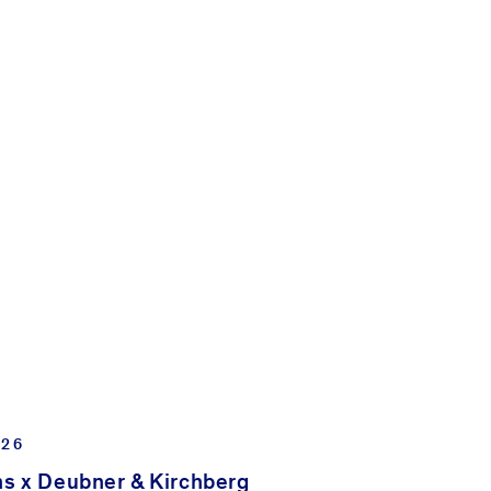
HBERG
AIL SENDEN
026
ns x Deubner & Kirchberg