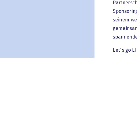
Partnersch
Sponsorin
seinem wei
gemeinsam
spannende 
Let´s go L