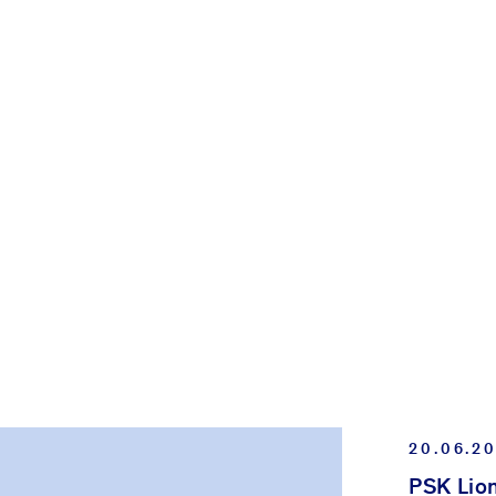
KIRC
M
NWALTLICHEN TÄTIGKEIT
20.06.2
te; Staatsorganisationsrecht)
PSK Lio