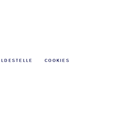
EREN
ELDESTELLE
COOKIES
ENDEN