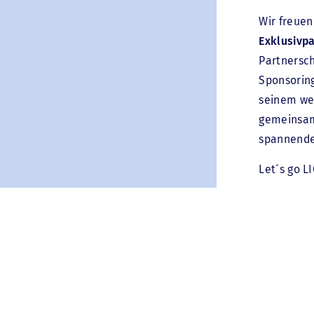
Wir freuen
Exklusivp
Partnersch
RECHT
Sponsorin
seinem wei
WALTUNGSRECHT
gemeinsam
spannende 
FASSUNGSRECHT
Let´s go L
GABERECHT