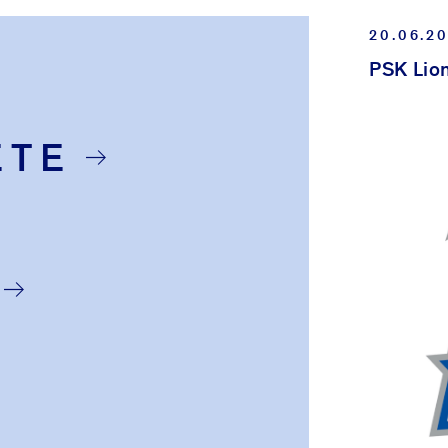
 wahrgenommenen Lehrtätigkeit auf dem Gebiet „Öffentliche
20.06.2
PSK Lio
ETE