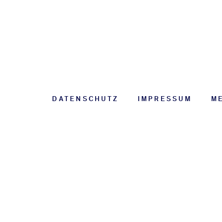
KONTAKTI
DATENSCHUTZ
IMPRESSUM
M
SIE UNS
+49 721 985480
MAIL S