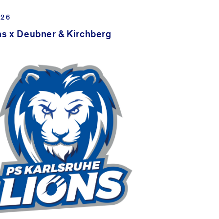
s Baurecht“ am KIT.
026
ns x Deubner & Kirchberg