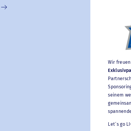
Wir freuen
Exklusivp
Partnersch
Sponsorin
seinem wei
gemeinsam
spannende 
Let´s go L