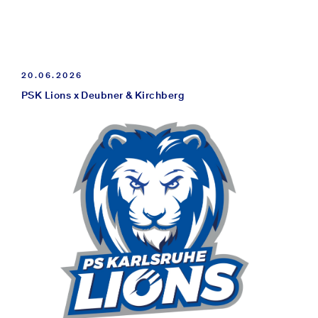
schließe aus, dass dieser Bestimmung im Rahmen
eines solchen Rechtsstreits zwischen Privaten eine
solche Wirkung zuerkannt werden könne.
Die geschädigte Partei könne sich unbeschadet
20.06.2026
dessen auf die Rechtsprechung des Gerichtshofs
PSK Lions x Deubner & Kirchberg
berufen, um gegebenenfalls vom Staat den Ersatz
eines durch diese Unvereinbarkeit entstandenen
Schadens zu erlangen.
HOCH