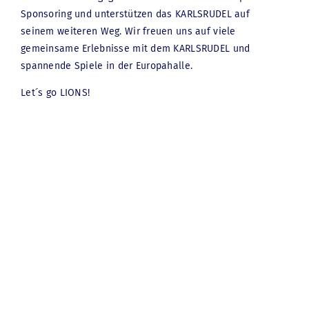
Sponsoring und unterstützen das KARLSRUDEL auf
Zustimmung erwartet.
seinem weiteren Weg. Wir freuen uns auf viele
Die Klägerinnen und Kläger wurden schon seit
gemeinsame Erlebnisse mit dem KARLSRUDEL und
Beginn der politischen und rechtlichen
spannende Spiele in der Europahalle.
Auseinandersetzungen im Jahr 2015 gerichtlich und
Let´s go LIONS!
außergerichtlich von Rechtsanwalt Prof. Dr. Werner
Finger und Rechtsanwältin Hannah Biermaier
vertreten. Die DK-Rechtsanwälte zeigen sich mit der
nun gefunden Einigung überwiegend zufrieden: „Im
gerichtlichen Verfahren hat sich bestätigt, dass die
Bedenken der Anwohner im Hinblick auf das
Stadionprojekt nicht grundlos waren. Allerdings
konnten wir mit dem Vergleich viele Regelungen
zugunsten des Stadtteils erreichen, die nicht
Gegenstand einer gerichtlichen Klärung hätten sein
können. Deshalb sind wir der Überzeugung, dass die
nun gefundene Einigung nicht nur für unsere
Mandanten, sondern für den gesamten Stadtteil