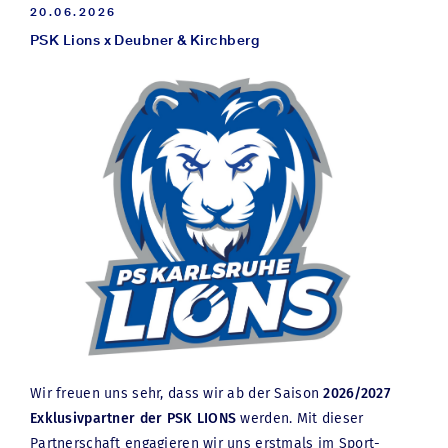
20.06.2026
auch die Verkehrsorganisation im Spielbetrieb
PSK Lions x Deubner & Kirchberg
erörtert mit dem Ziel, den verkehrlichen Ablauf an
Spieltagen für die Anwohnerinnen und Anwohner des
Mooswaldes verträglich zu halten.
Die Stadt möchte mit diesem Entgegenkommen ein
wichtiges Zeichen setzen und signalisieren, dass sie
die besonderen Belastungen für den Stadtteil
Mooswald durch das neue SC-Stadion und durch
andere Bauvorhaben anerkennt. Im Sinne einer
guten Nachbarschaft werden im Gegenzug alle
Rechtstreitigkeiten beigelegt. Weiterhin vereinbaren
die Beteiligten, ggf. aufkommende Probleme
miteinander zu erörtern und sich gemeinschaftlich
um konstruktive Lösungen zu bemühen.
Wir freuen uns sehr, dass wir ab der Saison
2026/2027
Der Vergleich muss noch vom Gemeinderat
Exklusivpartner der PSK LIONS
werden. Mit dieser
genehmigt werden. Aufgrund politischer
Partnerschaft engagieren wir uns erstmals im Sport-
Vorabstimmungen wird hier jedoch eine breite